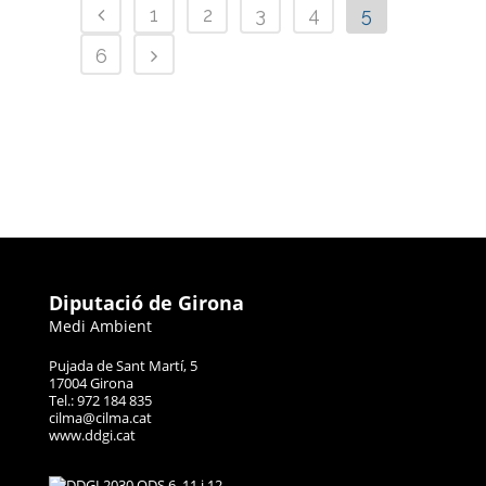
1
2
3
4
5
6
Diputació de Girona
Medi Ambient
Pujada de Sant Martí, 5
17004 Girona
Tel.: 972 184 835
cilma@cilma.cat
www.ddgi.cat