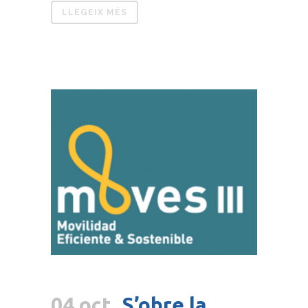
LLEGEIX MÉS
04 oct.
S’obre la