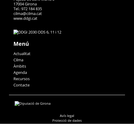
17004 Girona
Tel.: 972 184 835
cilma@cilma.cat
www.ddgi.cat
Menú
Actualitat
Cilma
Àmbits
Agenda
Recursos
Contacte
Avís legal
Protecció de dades
Accessibilitat
Política de galetes