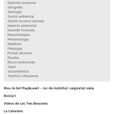
Espècies invasores
Geografia
Geologia
Gestió ambiental
Gestió recursos naturals
Impacte ambiental
Incendis forestals
Matemàtiques
Metereologia
Mobilitat
Paisatges
Portals diversos
Residus
Riscos ambientals
Salut
Sostenibilitat
Territori i Urbanisme
Mou-te bé! Play&Learn’ - Joc de mobilitat i seguretat viària
Bicicla't
Vídeos de Les Tres Bessones
La Carretera