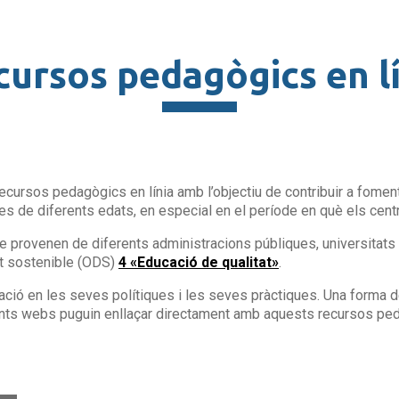
cursos pedagògics en lí
recursos pedagògics en línia amb l’objectiu de contribuir a fome
mnes de diferents edats, en especial en el període en què els cent
 provenen de diferents administracions públiques, universitats i
nt sostenible (ODS)
4 «Educació de qualitat»
.
cació en les seves polítiques i les seves pràctiques. Una forma d
ents webs puguin enllaçar directament amb aquests recursos pe