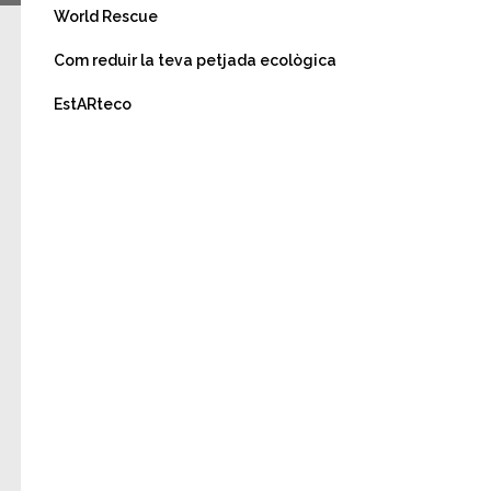
World Rescue
Com reduir la teva petjada ecològica
EstARteco