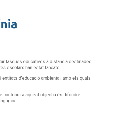
nia
ntar tasques educatives a distància destinades
res escolars han estat tancats.
 entitats d’educació ambiental, amb els quals
e contribuirà aquest objectiu és difondre
dagògics.