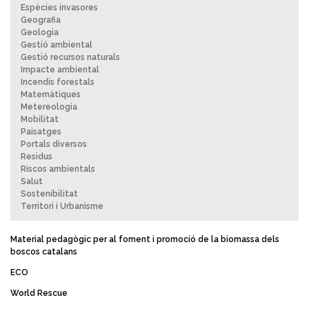
Espècies invasores
Geografia
Geologia
Gestió ambiental
Gestió recursos naturals
Impacte ambiental
Incendis forestals
Matemàtiques
Metereologia
Mobilitat
Paisatges
Portals diversos
Residus
Riscos ambientals
Salut
Sostenibilitat
Territori i Urbanisme
Material pedagògic per al foment i promoció de la biomassa dels
boscos catalans
ECO
World Rescue