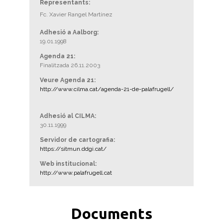
Representants:
Fc. Xavier Rangel Martínez
Adhesió a Aalborg:
19.01.1998
Agenda 21:
Finalitzada 26.11.2003
Veure Agenda 21:
http://www.cilma.cat/agenda-21-de-palafrugell/
Adhesió al CILMA:
30.11.1999
Servidor de cartografia:
https://sitmun.ddgi.cat/
Web institucional:
http://www.palafrugell.cat
Documents