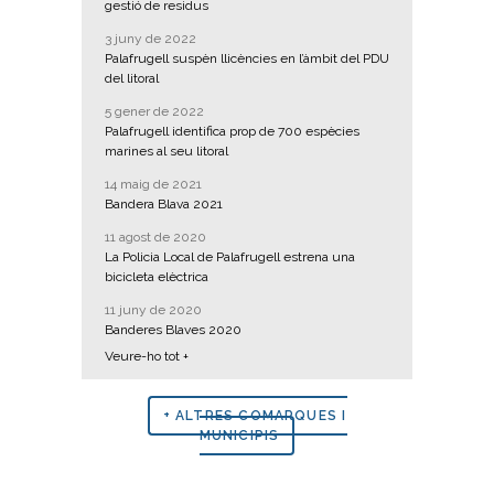
gestió de residus
3 juny de 2022
Palafrugell suspèn llicències en l’àmbit del PDU
del litoral
5 gener de 2022
Palafrugell identifica prop de 700 espècies
marines al seu litoral
14 maig de 2021
Bandera Blava 2021
11 agost de 2020
La Policia Local de Palafrugell estrena una
bicicleta elèctrica
11 juny de 2020
Banderes Blaves 2020
Veure-ho tot +
+ ALTRES COMARQUES I
MUNICIPIS