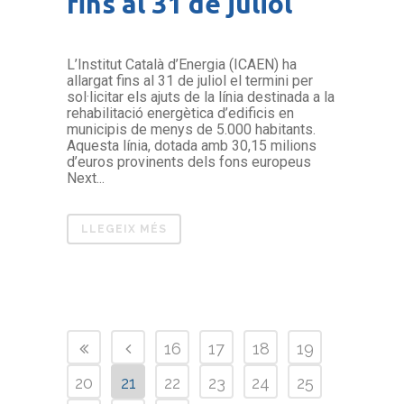
fins al 31 de juliol
L’Institut Català d’Energia (ICAEN) ha
allargat fins al 31 de juliol el termini per
sol·licitar els ajuts de la línia destinada a la
rehabilitació energètica d’edificis en
municipis de menys de 5.000 habitants.
Aquesta línia, dotada amb 30,15 milions
d’euros provinents dels fons europeus
Next...
LLEGEIX MÉS
16
17
18
19
20
21
22
23
24
25