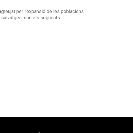
agreujat per l’expansió de les poblacions
s salvatges, són els següents: