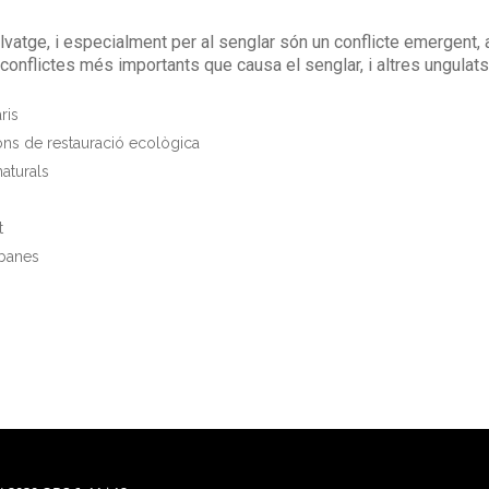
vatge, i especialment per al senglar són un conflicte emergent, 
 conflictes més importants que causa el senglar, i altres ungulat
ris
ions de restauració ecològica
naturals
t
rbanes