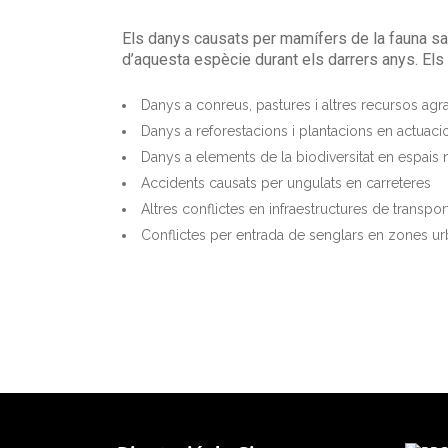
Els danys causats per mamífers de la fauna sal
d’aquesta espècie durant els darrers anys. Els
Danys a conreus, pastures i altres recursos agra
Danys a reforestacions i plantacions en actuac
Danys a elements de la biodiversitat en espais 
Accidents causats per ungulats en carreteres
Altres conflictes en infraestructures de transpor
Conflictes per entrada de senglars en zones u