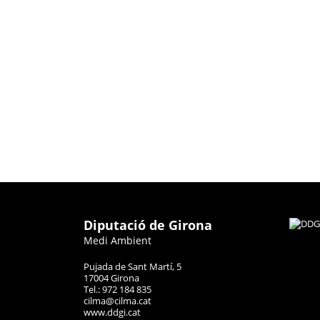
Diputació de Girona
Medi Ambient
Pujada de Sant Martí, 5
17004 Girona
Tel.: 972 184 835
cilma@cilma.cat
www.ddgi.cat