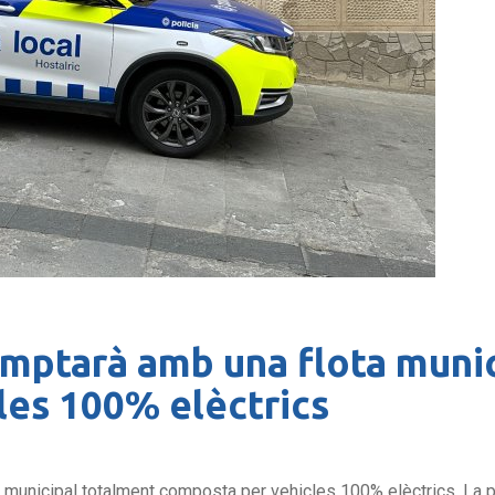
omptarà amb una flota muni
les 100% elèctrics
 municipal totalment composta per vehicles 100% elèctrics. La pr