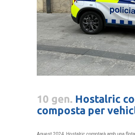
10 gen.
Hostalric c
composta per vehic
Aquest 2024, Hostalric comptarà amb una flota