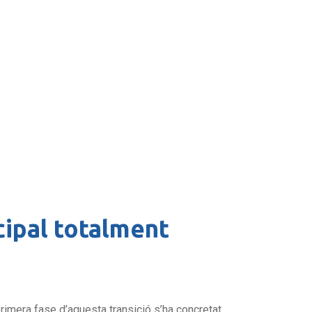
cipal totalment
imera fase d’aquesta transició s’ha concretat