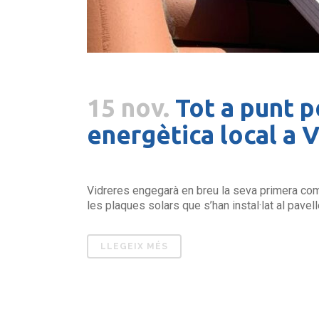
15 nov.
Tot a punt p
energètica local a 
Vidreres engegarà en breu la seva primera comu
les plaques solars que s’han instal·lat al pavel
LLEGEIX MÉS