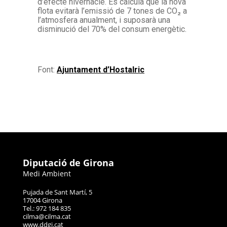
d’efecte hivernacle. Es calcula que la nova
flota evitarà l’emissió de 7 tones de CO₂ a
l’atmosfera anualment, i suposarà una
disminució del 70% del consum energètic.
Font:
Ajuntament d’Hostalric
Diputació de Girona
Medi Ambient
Pujada de Sant Martí, 5
17004 Girona
Tel.: 972 184 835
cilma@cilma.cat
www.ddgi.cat