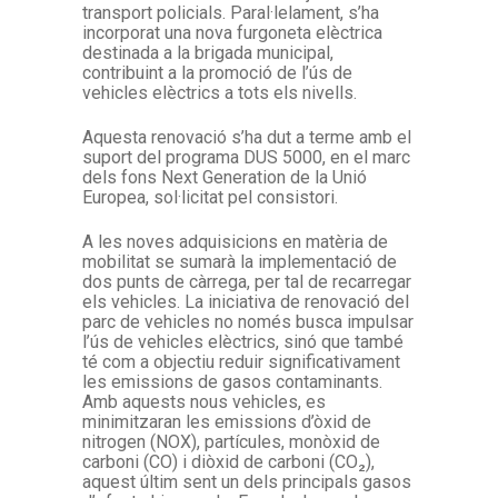
transport policials. Paral·lelament, s’ha
incorporat una nova furgoneta elèctrica
destinada a la brigada municipal,
contribuint a la promoció de l’ús de
vehicles elèctrics a tots els nivells.
Aquesta renovació s’ha dut a terme amb el
suport del programa DUS 5000, en el marc
dels fons Next Generation de la Unió
Europea, sol·licitat pel consistori.
A les noves adquisicions en matèria de
mobilitat se sumarà la implementació de
dos punts de càrrega, per tal de recarregar
els vehicles. La iniciativa de renovació del
parc de vehicles no només busca impulsar
l’ús de vehicles elèctrics, sinó que també
té com a objectiu reduir significativament
les emissions de gasos contaminants.
Amb aquests nous vehicles, es
minimitzaran les emissions d’òxid de
nitrogen (NOX), partícules, monòxid de
carboni (CO) i diòxid de carboni (CO₂),
aquest últim sent un dels principals gasos