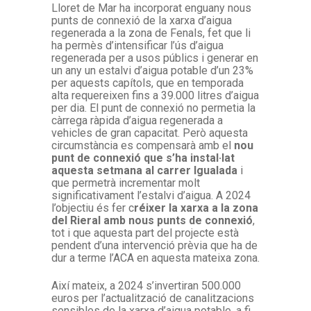
Lloret de Mar ha incorporat enguany nous
punts de connexió de la xarxa d’aigua
regenerada a la zona de Fenals, fet que li
ha permès d’intensificar l’ús d’aigua
regenerada per a usos públics i generar en
un any un estalvi d’aigua potable d’un 23%
per aquests capítols, que en temporada
alta requereixen fins a 39.000 litres d’aigua
per dia. El punt de connexió no permetia la
càrrega ràpida d’aigua regenerada a
vehicles de gran capacitat. Però aquesta
circumstància es compensarà amb el
nou
punt de connexió que s’ha instal·lat
aquesta setmana al carrer Igualada
i
que permetrà incrementar molt
significativament l’estalvi d’aigua. A 2024
l’objectiu és fer c
réixer la xarxa a la zona
del Rieral amb nous punts de connexió
,
tot i que aquesta part del projecte està
pendent d’una intervenció prèvia que ha de
dur a terme l’ACA en aquesta mateixa zona.
Així mateix, a 2024 s’invertiran 500.000
euros per l’actualització de canalitzacions
sensibles de la xarxa d’aigua potable, a fi