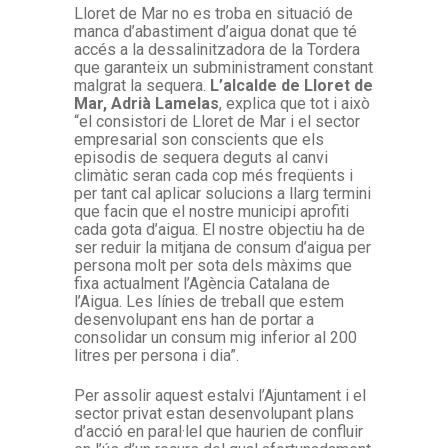
Lloret de Mar no es troba en situació de
manca d’abastiment d’aigua donat que té
accés a la dessalinitzadora de la Tordera
que garanteix un subministrament constant
malgrat la sequera.
L’alcalde de Lloret de
Mar, Adrià Lamelas
, explica que tot i això
“el consistori de Lloret de Mar i el sector
empresarial son conscients que els
episodis de sequera deguts al canvi
climàtic seran cada cop més freqüents i
per tant cal aplicar solucions a llarg termini
que facin que el nostre municipi aprofiti
cada gota d’aigua. El nostre objectiu ha de
ser reduir la mitjana de consum d’aigua per
persona molt per sota dels màxims que
fixa actualment l’Agència Catalana de
l’Aigua. Les línies de treball que estem
desenvolupant ens han de portar a
consolidar un consum mig inferior al 200
litres per persona i dia”.
Per assolir aquest estalvi l’Ajuntament i el
sector privat estan desenvolupant plans
d’acció en paral·lel que haurien de confluir