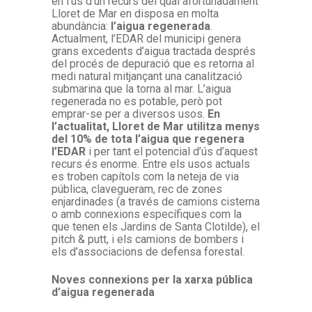
en l’ús d’un recurs del qual afortunadament
Lloret de Mar en disposa en molta
abundància:
l’aigua regenerada
.
Actualment, l’EDAR del municipi genera
grans excedents d’aigua tractada després
del procés de depuració que es retorna al
medi natural mitjançant una canalització
submarina que la torna al mar. L’aigua
regenerada no es potable, però pot
emprar-se per a diversos usos.
En
l’actualitat, Lloret de Mar utilitza menys
del 10% de tota l’aigua que regenera
l’EDAR
i per tant el potencial d’ús d’aquest
recurs és enorme. Entre els usos actuals
es troben capítols com la neteja de via
pública, clavegueram, rec de zones
enjardinades (a través de camions cisterna
o amb connexions específiques com la
que tenen els Jardins de Santa Clotilde), el
pitch & putt, i els camions de bombers i
els d’associacions de defensa forestal.
Noves connexions per la xarxa pública
d’aigua regenerada