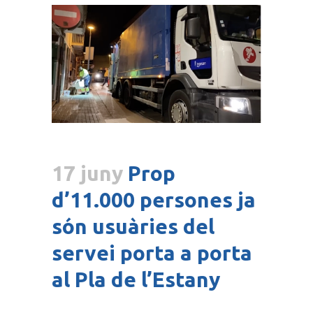
17 juny
Prop
d’11.000 persones ja
són usuàries del
servei porta a porta
al Pla de l’Estany