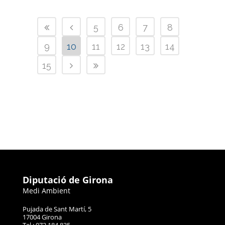
5
6
7
8
9
10
11
12
13
14
15
Diputació de Girona
Medi Ambient
Pujada de Sant Martí, 5
17004 Girona