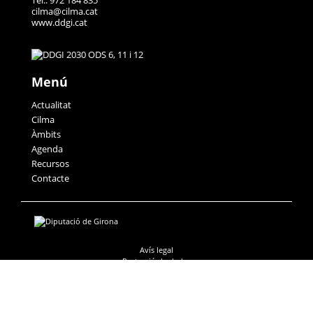
Tel.: 972 184 835
cilma@cilma.cat
www.ddgi.cat
Menú
Actualitat
Cilma
Àmbits
Agenda
Recursos
Contacte
Avís legal
Protecció de dades
Accessibilitat
Política de galetes