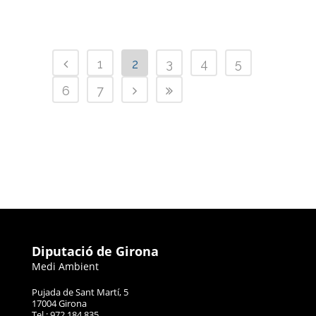
1
2
3
4
5
6
7
Diputació de Girona
Medi Ambient
Pujada de Sant Martí, 5
17004 Girona
Tel.: 972 184 835