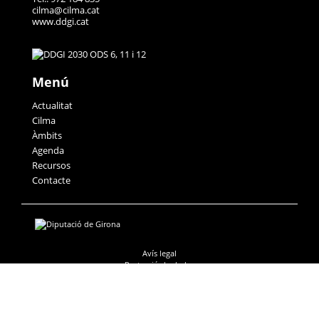
cilma@cilma.cat
www.ddgi.cat
Menú
Actualitat
Cilma
Àmbits
Agenda
Recursos
Contacte
Avís legal
Protecció de dades
Accessibilitat
Política de galetes