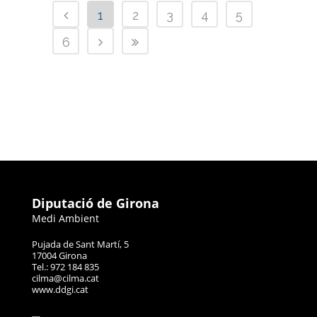
1
2
3
4
5
6
Diputació de Girona
Medi Ambient
Pujada de Sant Martí, 5
17004 Girona
Tel.: 972 184 835
cilma@cilma.cat
www.ddgi.cat