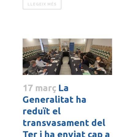
LLEGEIX MÉS
17 març
La
Generalitat ha
reduït el
transvasament del
Ter i ha enviat cap a