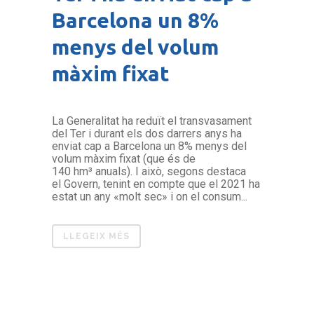
Barcelona un 8%
menys del volum
màxim fixat
La Generalitat ha reduït el transvasament
del Ter i durant els dos darrers anys ha
enviat cap a Barcelona un 8% menys del
volum màxim fixat (que és de
140 hm³ anuals). I això, segons destaca
el Govern, tenint en compte que el 2021 ha
estat un any «molt sec» i on el consum...
LLEGEIX MÉS