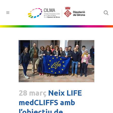
28 març
Neix LIFE
medCLIFFS amb
l’objectiu de