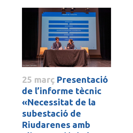
25 març
Presentació
de l’informe tècnic
«Necessitat de la
subestació de
Riudarenes amb