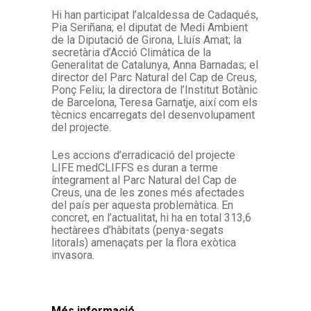
Hi han participat l’alcaldessa de Cadaqués,
Pia Seriñana; el diputat de Medi Ambient
de la Diputació de Girona, Lluís Amat; la
secretària d’Acció Climàtica de la
Generalitat de Catalunya, Anna Barnadas; el
director del Parc Natural del Cap de Creus,
Ponç Feliu; la directora de l’Institut Botànic
de Barcelona, Teresa Garnatje, així com els
tècnics encarregats del desenvolupament
del projecte.
Les accions d’erradicació del projecte
LIFE medCLIFFS es duran a terme
íntegrament al Parc Natural del Cap de
Creus, una de les zones més afectades
del país per aquesta problemàtica. En
concret, en l’actualitat, hi ha en total 313,6
hectàrees d’hàbitats (penya-segats
litorals) amenaçats per la flora exòtica
invasora.
Més informació