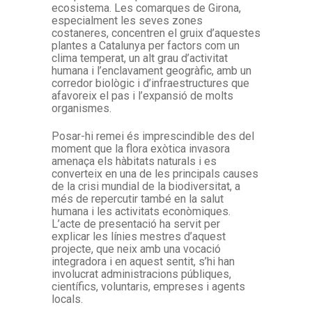
ecosistema. Les comarques de Girona,
especialment les seves zones
costaneres, concentren el gruix d’aquestes
plantes a Catalunya per factors com un
clima temperat, un alt grau d’activitat
humana i l’enclavament geogràfic, amb un
corredor biològic i d’infraestructures que
afavoreix el pas i l’expansió de molts
organismes.
Posar-hi remei és imprescindible des del
moment que la flora exòtica invasora
amenaça els hàbitats naturals i es
converteix en una de les principals causes
de la crisi mundial de la biodiversitat, a
més de repercutir també en la salut
humana i les activitats econòmiques.
L’acte de presentació ha servit per
explicar les línies mestres d’aquest
projecte, que neix amb una vocació
integradora i en aquest sentit, s’hi han
involucrat administracions públiques,
científics, voluntaris, empreses i agents
locals.