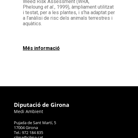
Weed Risk Assessment (WRA,
Pheloung
et al.,
1999), àmpliament utilitzat
i testat, per a les plantes, i s’ha adaptat per
a l’anàlisi de risc dels animals terrestres i
aquàtics.
Més informació
Diputació de Girona
Medi Ambient
Pujada de Sant Martí, 5
17004 Girona
Tel.: 972 184 835
cilma@cilma.cat