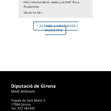
NOU informe tècnic relatiu a la MAT fins a
Riudarenes
Veure-ho tot +
+ ALTRES COMARQUES I
MUNICIPIS
Diputació de Girona
Medi Ambient
Pujada de Sant Martí, 5
17004 Girona
Tel.: 972 184 835