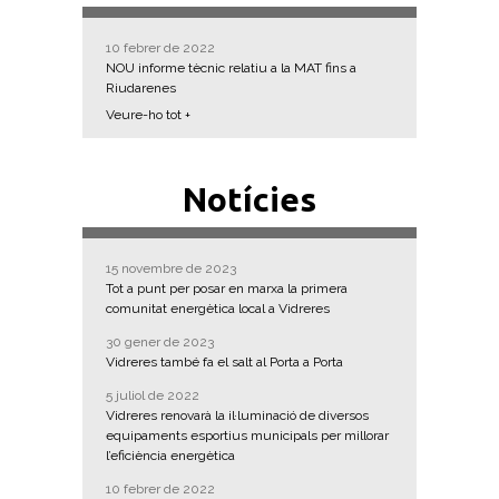
10 febrer de 2022
NOU informe tècnic relatiu a la MAT fins a
Riudarenes
Veure-ho tot +
Notícies
15 novembre de 2023
Tot a punt per posar en marxa la primera
comunitat energètica local a Vidreres
30 gener de 2023
Vidreres també fa el salt al Porta a Porta
5 juliol de 2022
Vidreres renovarà la il·luminació de diversos
equipaments esportius municipals per millorar
l’eficiència energètica
10 febrer de 2022