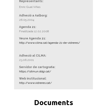
Representants:
Enric Gual Viñas
Adhesió a Aalborg:
26.05.2004
Agenda 21:
Finalitzada 12.02.2008
Veure Agenda 21:
http://www.cilma.cat/agenda-21-de-vidreres/
Adhesió al CILMA:
23.06.2001
Servidor de cartografia:
https://sitmun.ddgi.cat/
Web institucional:
http://www.vidreres.cat/
Documents