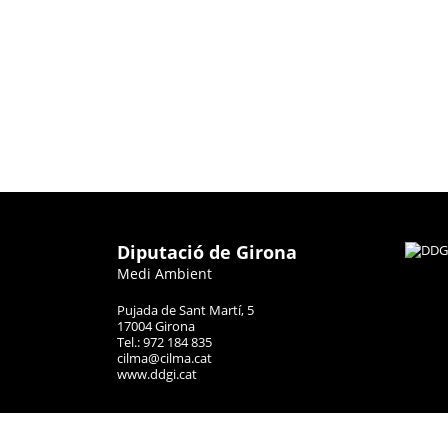
Diputació de Girona
Medi Ambient
Pujada de Sant Martí, 5
17004 Girona
Tel.: 972 184 835
cilma@cilma.cat
www.ddgi.cat