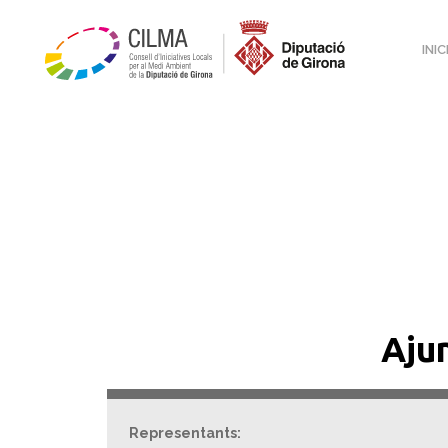
INIC
Aju
Representants: