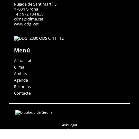
Pujada de Sant Martí, 5
17004 Girona
Tel.: 972 184 835
cilma@cilma.cat
www.ddgi.cat
Menú
Actualitat
Cilma
Àmbits
Agenda
Recursos
Contacte
Avís legal
Protecció de dades
Accessibilitat