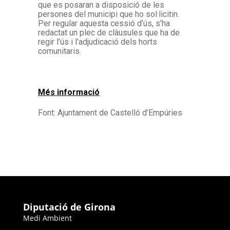
que es posaran a disposició de les
persones del municipi que ho sol·licitin.
Per regular aquesta cessió d’ús, s’ha
redactat un plec de clàusules que ha de
regir l’ús i l’adjudicació dels horts
comunitaris.
Més informació
Font: Ajuntament de Castelló d’Empúries
Diputació de Girona
Medi Ambient