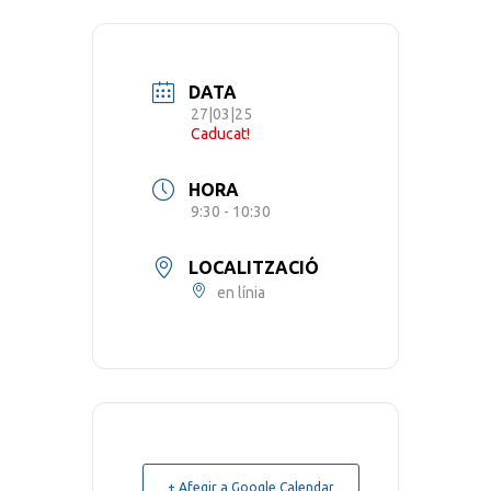
DATA
27|03|25
Caducat!
HORA
9:30 - 10:30
LOCALITZACIÓ
en línia
+ Afegir a Google Calendar