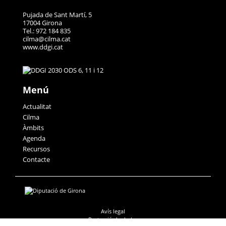
Pujada de Sant Martí, 5
17004 Girona
Tel.: 972 184 835
cilma@cilma.cat
www.ddgi.cat
Menú
Actualitat
Cilma
Àmbits
Agenda
Recursos
Contacte
Avís legal
Protecció de dades