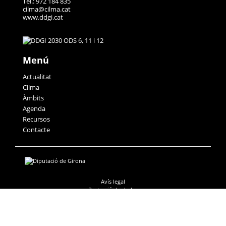
Tel.: 972 184 835
cilma@cilma.cat
www.ddgi.cat
Menú
Actualitat
Cilma
Àmbits
Agenda
Recursos
Contacte
Avís legal
Protecció de dades
Accessibilitat
Política de galetes