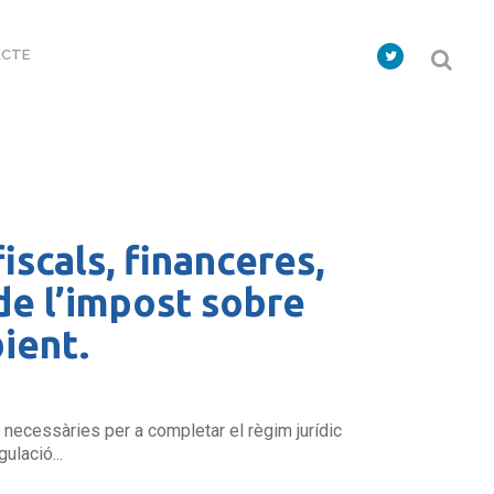
CTE
iscals, financeres,
 de l’impost sobre
bient.
c necessàries per a completar el règim jurídic
ulació...