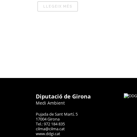
LLEGEIX MÉS
Diputació de Girona
Medi Ambient
Pujada de Sant Martí, 5
17004 Girona
Tel.: 972 184 835
cilma@cilma.cat
www.ddgi.cat