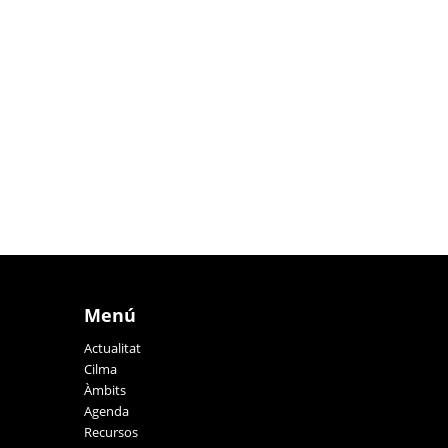
Menú
Actualitat
Cilma
Àmbits
Agenda
Recursos