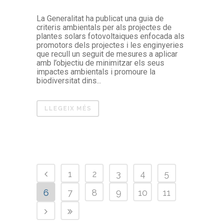
La Generalitat ha publicat una guia de
criteris ambientals per als projectes de
plantes solars fotovoltaiques enfocada als
promotors dels projectes i les enginyeries
que recull un seguit de mesures a aplicar
amb l’objectiu de minimitzar els seus
impactes ambientals i promoure la
biodiversitat dins...
LLEGEIX MÉS
1
2
3
4
5
6
7
8
9
10
11