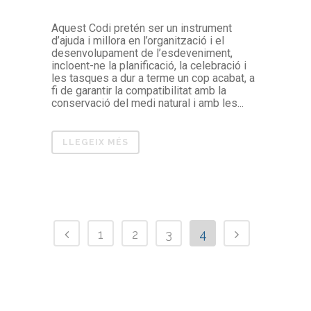
Aquest Codi pretén ser un instrument
d’ajuda i millora en l’organització i el
desenvolupament de l’esdeveniment,
incloent-ne la planificació, la celebració i
les tasques a dur a terme un cop acabat, a
fi de garantir la compatibilitat amb la
conservació del medi natural i amb les...
LLEGEIX MÉS
1
2
3
4