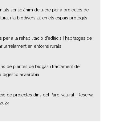
ntals sense ànim de lucre per a projectes de
ral i la biodiversitat en els espais protegits
er a la rehabilitació d’edificis i habitatges de
ar l’arrelament en entorns rurals
ons de plantes de biogàs i tractament del
la digestió anaeròbia
ció de projectes dins del Parc Natural i Reserva
 2024