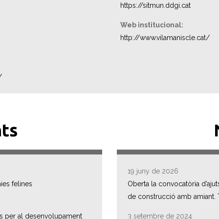
https://sitmun.ddgi.cat
Web institucional:
http://www.vilamaniscle.cat/
/
ts
19 juny de 2026
ies felines
Oberta la convocatòria d’ajuts
de construcció amb amiant.
ons per al desenvolupament
3 setembre de 2024