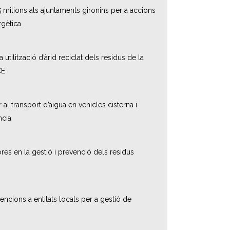
 milions als ajuntaments gironins per a accions
rgètica
 utilització d’àrid reciclat dels residus de la
CE
r al transport d’aigua en vehicles cisterna i
ncia
ores en la gestió i prevenció dels residus
ncions a entitats locals per a gestió de