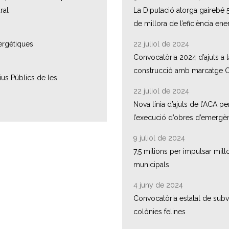
ral
La Diputació atorga gairebé 5
de millora de l’eficiència ene
ergètiques
22 juliol de 2024
Convocatòria 2024 d’ajuts a la
construcció amb marcatge 
us Públics de les
22 juliol de 2024
Nova línia d’ajuts de l’ACA pe
l’execució d’obres d’emergè
9 juliol de 2024
7,5 milions per impulsar mill
municipals
4 juny de 2024
Convocatòria estatal de subve
colònies felines