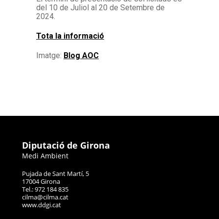
del 10 de Juliol al 20 de Setembre de
2024.
Tota la informació
Imatge:
Blog AOC
Diputació de Girona
Medi Ambient
Pujada de Sant Martí, 5
17004 Girona
Tel.: 972 184 835
cilma@cilma.cat
www.ddgi.cat