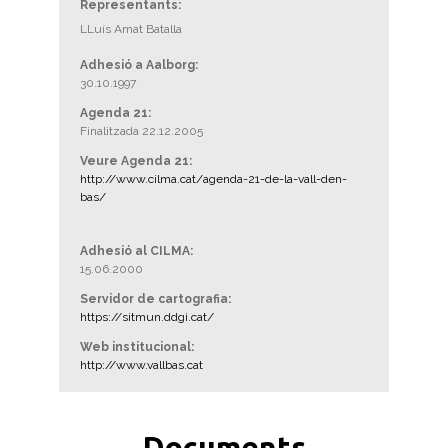
Representants:
LLuís Amat Batalla
Adhesió a Aalborg:
30.10.1997
Agenda 21:
Finalitzada 22.12.2005
Veure Agenda 21:
http://www.cilma.cat/agenda-21-de-la-vall-den-
bas/
Adhesió al CILMA:
15.06.2000
Servidor de cartografia:
https://sitmun.ddgi.cat/
Web institucional:
http://www.vallbas.cat
Documents