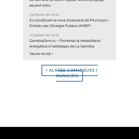
aquest estiu
24 febrer de 2021
Es constitueix la nova Associació de Municipis i
Entitats per l’Energia Pública (AMEP)
27 gener de 2021
GarrotxaDomus – Fomentar la rehabilitació
energètica d’habitatges de La Garrotxa
Veure-ho tot +
+ ALTRES COMARQUES I
MUNICIPIS