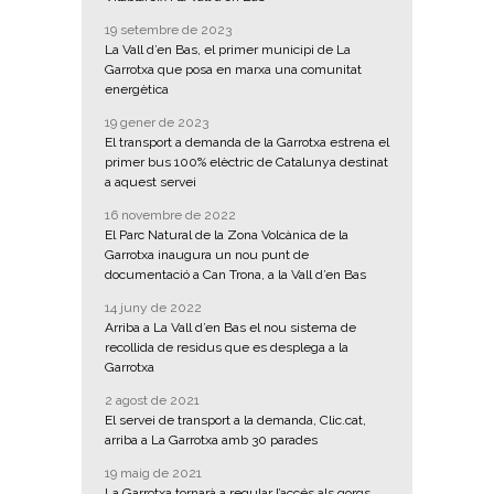
19 setembre de 2023
La Vall d’en Bas, el primer municipi de La
Garrotxa que posa en marxa una comunitat
energètica
19 gener de 2023
El transport a demanda de la Garrotxa estrena el
primer bus 100% elèctric de Catalunya destinat
a aquest servei
16 novembre de 2022
El Parc Natural de la Zona Volcànica de la
Garrotxa inaugura un nou punt de
documentació a Can Trona, a la Vall d’en Bas
14 juny de 2022
Arriba a La Vall d’en Bas el nou sistema de
recollida de residus que es desplega a la
Garrotxa
2 agost de 2021
El servei de transport a la demanda, Clic.cat,
arriba a La Garrotxa amb 30 parades
19 maig de 2021
La Garrotxa tornarà a regular l’accés als gorgs