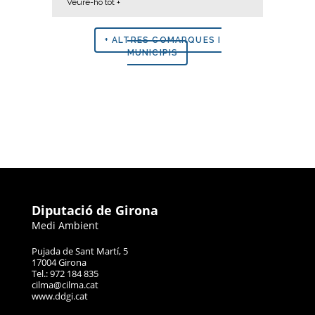
Veure-ho tot +
+ ALTRES COMARQUES I
MUNICIPIS
Diputació de Girona
Medi Ambient
Pujada de Sant Martí, 5
17004 Girona
Tel.: 972 184 835
cilma@cilma.cat
www.ddgi.cat