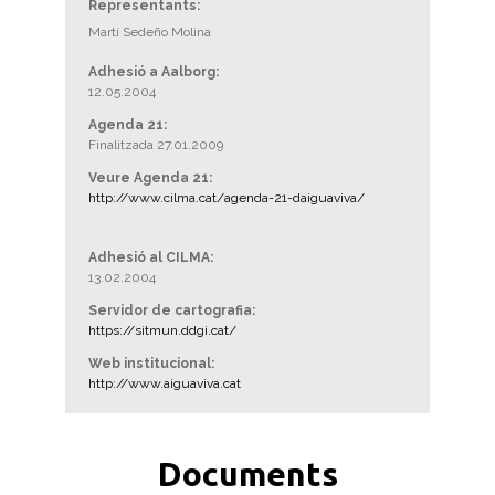
Representants:
Martí Sedeño Molina
Adhesió a Aalborg:
12.05.2004
Agenda 21:
Finalitzada 27.01.2009
Veure Agenda 21:
http://www.cilma.cat/agenda-21-daiguaviva/
Adhesió al CILMA:
13.02.2004
Servidor de cartografia:
https://sitmun.ddgi.cat/
Web institucional:
http://www.aiguaviva.cat
Documents