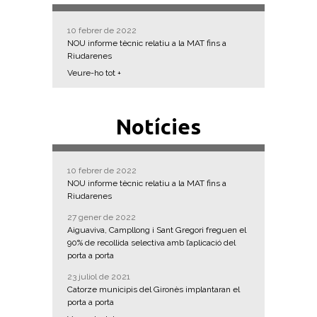
10 febrer de 2022
NOU informe tècnic relatiu a la MAT fins a
Riudarenes
Veure-ho tot +
Notícies
10 febrer de 2022
NOU informe tècnic relatiu a la MAT fins a
Riudarenes
27 gener de 2022
Aiguaviva, Campllong i Sant Gregori freguen el
90% de recollida selectiva amb l’aplicació del
porta a porta
23 juliol de 2021
Catorze municipis del Gironès implantaran el
porta a porta