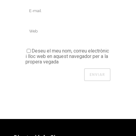
Deseu el meu nom, correu electrònic
i lloc web en aquest navegador per a la
propera vegada