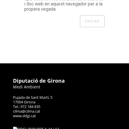
i lloc web en aquest navegador per a la
propera vegada
Diputació de Girona
Medi Ambient
Pujada de Sant Martí, 5
17004 Girona
Tel.: 972 184 835
cilma@cilma.cat
www.ddgi.cat