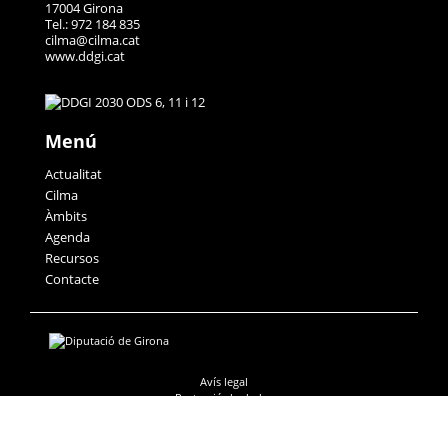
17004 Girona
Tel.: 972 184 835
cilma@cilma.cat
www.ddgi.cat
Menú
Actualitat
Cilma
Àmbits
Agenda
Recursos
Contacte
Avís legal
Protecció de dades
Accessibilitat
Política de galetes