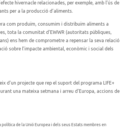
fecte hivernacle relacionades, per exemple, amb l’ús de
zants per a la producció d’aliments.
nera com produïm, consumim i distribuïm aliments a
ores, tota la comunitat d’EWWR (autoritats públiques,
dans) ens hem de comprometre a repensar la seva relació
ció sobre l’impacte ambiental, econòmic i social dels
ix d’un projecte que rep el suport del programa LIFE+
 durant una mateixa setmana i arreu d’Europa, accions de
a política de la Unió Europea i dels seus Estats membres en