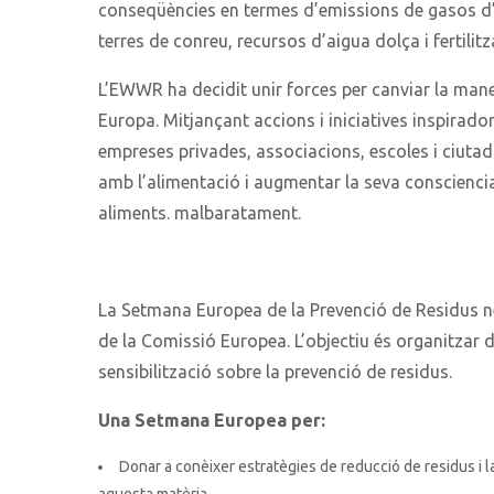
conseqüències en termes d’emissions de gasos d’e
terres de conreu, recursos d’aigua dolça i fertilit
L’EWWR ha decidit unir forces per canviar la ma
Europa. Mitjançant accions i iniciatives inspirad
empreses privades, associacions, escoles i ciuta
amb l’alimentació i augmentar la seva consciencia
aliments. malbaratament.
La Setmana Europea de la Prevenció de Residus ne
de la Comissió Europea. L’objectiu és organitzar
sensibilització sobre la prevenció de residus.
Una Setmana Europea per:
Donar a conèixer estratègies de reducció de residus i l
aquesta matèria.