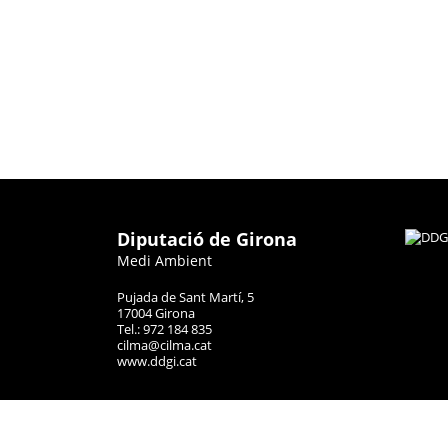
Diputació de Girona
Medi Ambient
Pujada de Sant Martí, 5
17004 Girona
Tel.: 972 184 835
cilma@cilma.cat
www.ddgi.cat