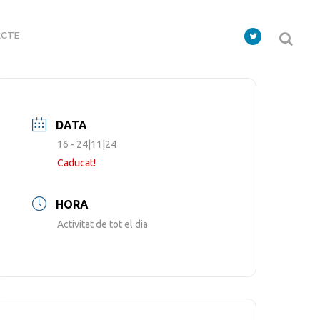
CTE
DATA
16 - 24|11|24
Caducat!
HORA
Activitat de tot el dia