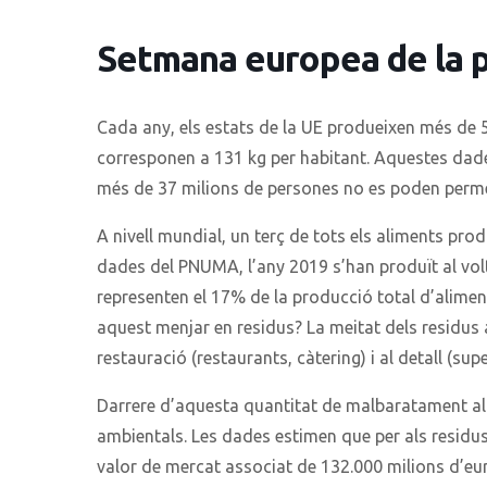
Setmana europea de la p
Cada any, els estats de la UE produeixen més de 5
corresponen a 131 kg per habitant. Aquestes dad
més de 37 milions de persones no es poden perme
A nivell mundial, un terç de tots els aliments pr
dades del PNUMA, l’any 2019 s’han produït al vol
representen el 17% de la producció total d’alime
aquest menjar en residus? La meitat dels residus 
restauració (restaurants, càtering) i al detall (su
Darrere d’aquesta quantitat de malbaratament a
ambientals. Les dades estimen que per als residu
valor de mercat associat de 132.000 milions d’eu