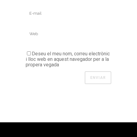
Deseu el meu nom, correu electrònic
i lloc web en aquest navegador per a la
propera vegada