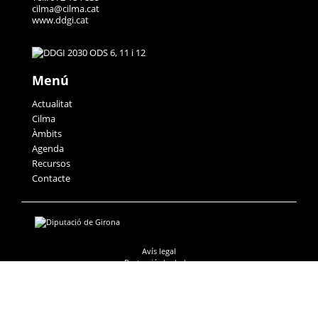
cilma@cilma.cat
www.ddgi.cat
Menú
Actualitat
Cilma
Àmbits
Agenda
Recursos
Contacte
Avís legal
Protecció de dades
Accessibilitat
Política de galetes