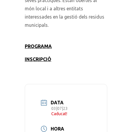
seves pràctiques. Estan obertes al
món local i a altres entitats
interessades en la gestió dels residus
municipals.
PROGRAMA
INSCRIPCIÓ
DATA
03|07|23
Caducat!
HORA