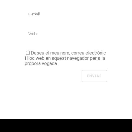
Deseu el meu nom, correu electrònic
i lloc web en aquest navegador per a la
propera vegada