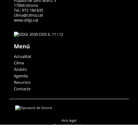
Pujada de Sant Martí, 5
17004 Girona
Tel.: 972 184 835
cilma@cilma.cat
www.ddgi.cat
Menú
Actualitat
Cilma
Àmbits
Agenda
Recursos
Contacte
Avís legal
Protecció de dades
Accessibilitat
Política de galetes