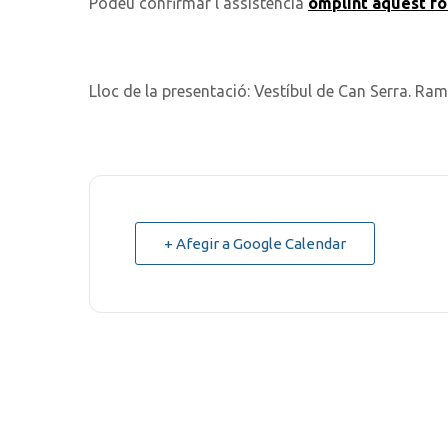
Podeu confirmar l’assistència
omplint aquest fo
Lloc de la presentació:
Vestíbul de Can Serra.
Ramb
+ Afegir a Google Calendar