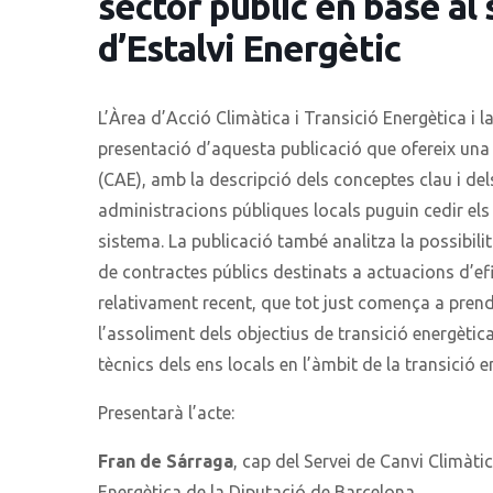
sector públic en base al 
d’Estalvi Energètic
L’Àrea d’Acció Climàtica i Transició Energètica i l
presentació d’aquesta publicació que ofereix una
(CAE), amb la descripció dels conceptes clau i dels
administracions públiques locals puguin cedir els
sistema. La publicació també analitza la possibilit
de contractes públics destinats a actuacions d’ef
relativament recent, que tot just comença a prend
l’assoliment dels objectius de transició energètic
tècnics dels ens locals en l’àmbit de la transició 
Presentarà l’acte
:
Fran de Sárraga
, cap del Servei de Canvi Climàtic
Energètica de la Diputació de Barcelona.