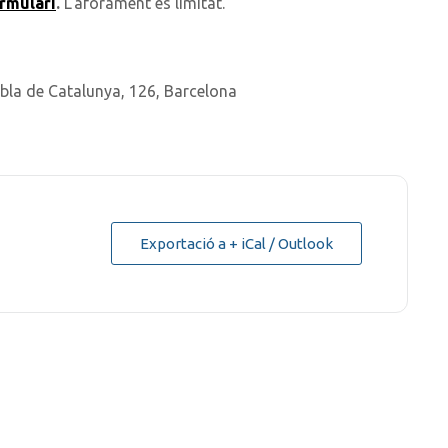
rmulari
.
L’aforament és limitat.
la de Catalunya, 126, Barcelona
Exportació a + iCal / Outlook