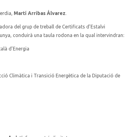
Verdia,
Martí Arribas Álvarez
.
adora del grup de treball de Certificats d’Estalvi
alunya, conduirà una taula rodona en la qual intervindran:
atalà d’Energia
cció Climàtica i Transició Energètica
de la Diputació de