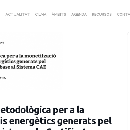
I
ACTUALITAT
CILMA
ÀMBITS
AGENDA
RECURSOS
CONTA
etodològica per a la
is energètics generats pel