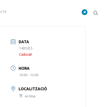
CTE
DATA
14|05|25
Caducat!
HORA
10:00 - 12:00
LOCALITZACIÓ
en línia