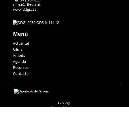
Tel.: 972 184 835
cilma@cilma.cat
www.ddgi.cat
Menú
Actualitat
Cilma
Àmbits
Agenda
Recursos
Contacte
Avís legal
Protecció de dades
Accessibilitat
Política de galetes