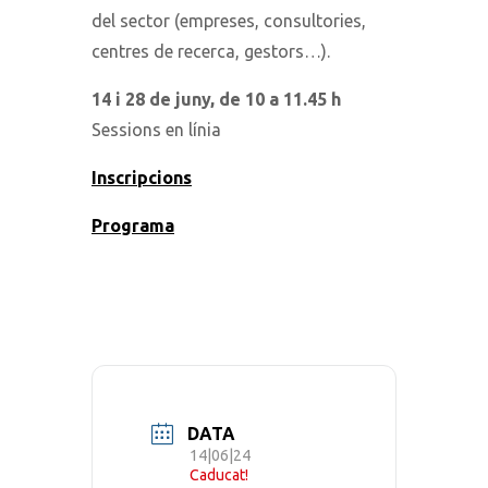
del sector (empreses, consultories,
centres de recerca, gestors…).
14 i 28 de juny, de 10 a 11.45 h
Sessions en línia
Inscripcions
Programa
DATA
14|06|24
Caducat!