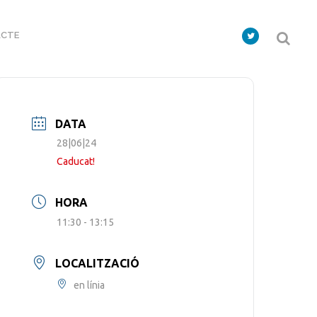
CTE
DATA
28|06|24
Caducat!
HORA
11:30 - 13:15
LOCALITZACIÓ
en línia