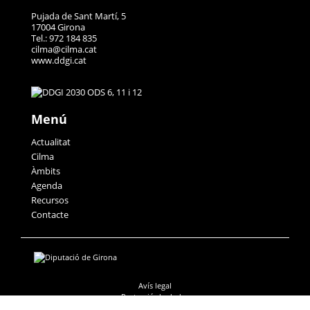
Pujada de Sant Martí, 5
17004 Girona
Tel.: 972 184 835
cilma@cilma.cat
www.ddgi.cat
Menú
Actualitat
Cilma
Àmbits
Agenda
Recursos
Contacte
Avís legal
Protecció de dades
Accessibilitat