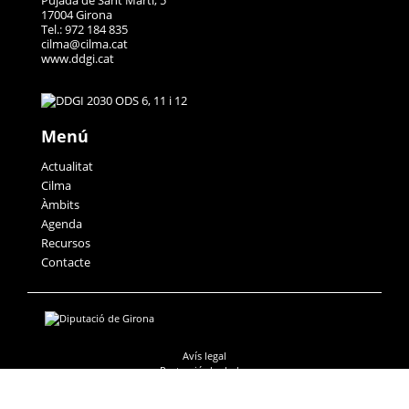
Pujada de Sant Martí, 5
17004 Girona
Tel.: 972 184 835
cilma@cilma.cat
www.ddgi.cat
Menú
Actualitat
Cilma
Àmbits
Agenda
Recursos
Contacte
Avís legal
Protecció de dades
Accessibilitat
Política de galetes