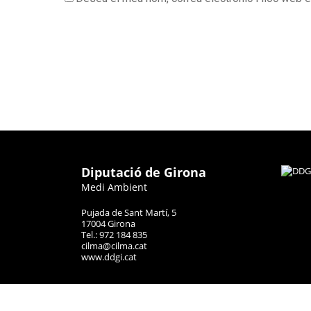
Diputació de Girona
Medi Ambient
Pujada de Sant Martí, 5
17004 Girona
Tel.: 972 184 835
cilma@cilma.cat
www.ddgi.cat