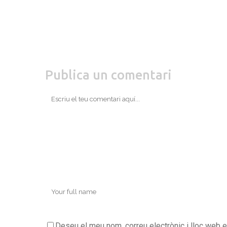
Publica un comentari
Deseu el meu nom, correu electrònic i lloc web 