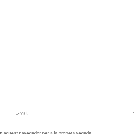
en aquest navegador per a la propera vegada