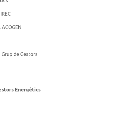
tics
.
IREC
l. ACOGEN.
. Grup de Gestors
stors Energètics