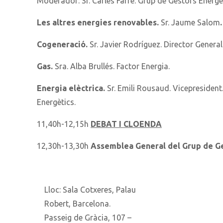
Moderador: Sr. Carles Farré. Grup de Gestors Energè
Les altres energies renovables.
Sr. Jaume Salom
Cogeneració.
Sr. Javier Rodríguez. Director Genera
Gas.
Sra. Alba Brullés. Factor Energia.
Energia elèctrica.
Sr. Emili Rousaud. Vicepresident
Energètics.
11,40h-12,15h
DEBAT I CLOENDA
12,30h-13,30h
Assemblea General del Grup de Ge
Lloc: Sala Cotxeres, Palau
Robert, Barcelona.
Passeig de Gràcia, 107 –