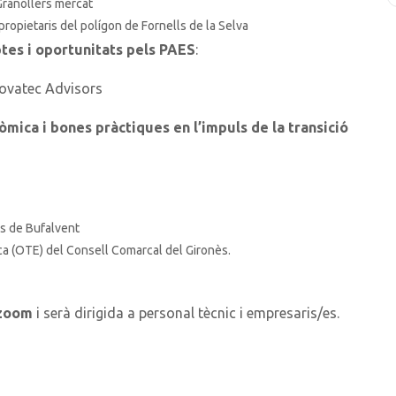
ranollers mercat
propietaris del polígon de Fornells de la Selva
ptes i oportunitats pels PAES
:
Novatec Advisors
òmica i bones pràctiques en l’impuls de la transició
is de Bufalvent
ica (OTE) del Consell Comarcal del Gironès.
 zoom
i serà dirigida a personal tècnic i empresaris/es.