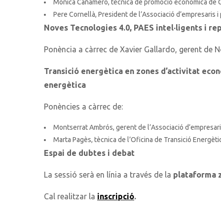
Mònica Cañamero, tècnica de promoció econòmica de G
Pere Cornellà, President de l’Associació d’empresaris i 
Noves Tecnologies 4.0, PAES intel·ligents i re
Ponència a càrrec de Xavier Gallardo, gerent de 
Transició energètica en zones d’activitat econ
energètica
Ponències a càrrec de:
Montserrat Ambrós, gerent de l’Associació d’empresar
Marta Pagès, tècnica de l’Oficina de Transició Energèt
Espai de dubtes i debat
La sessió serà en línia a través de la
plataforma
Cal realitzar la
inscripció
.