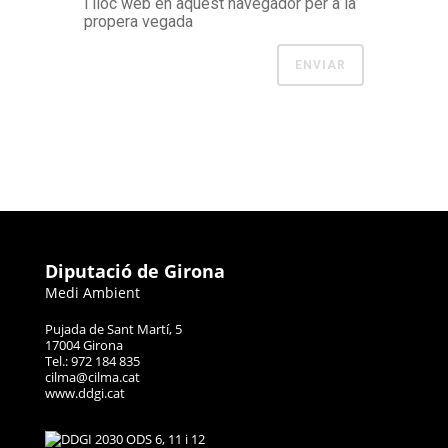
i lloc web en aquest navegador per a la
propera vegada
Diputació de Girona
Medi Ambient
Pujada de Sant Martí, 5
17004 Girona
Tel.: 972 184 835
cilma@cilma.cat
www.ddgi.cat