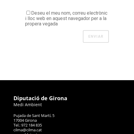
Deseu el meu nom, correu electrònic
i lloc web en aquest navegador per a la
propera vegada
Diputació de Girona
Medi Ambient
Pujada de Sant Martí, 5
17004 Girona
Tel.: 972 184 835
cilma@cilma.cat