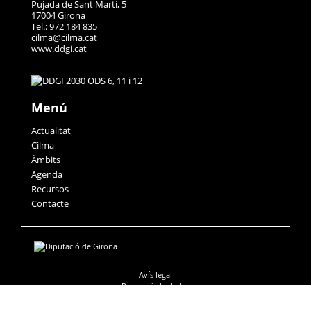
Pujada de Sant Martí, 5
17004 Girona
Tel.: 972 184 835
cilma@cilma.cat
www.ddgi.cat
Menú
Actualitat
Cilma
Àmbits
Agenda
Recursos
Contacte
Avís legal
Protecció de dades
Accessibilitat
Política de galetes