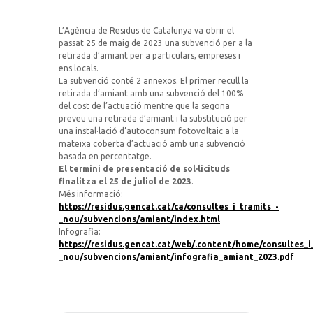
L’Agència de Residus de Catalunya va obrir el
passat 25 de maig de 2023 una subvenció per a la
retirada d’amiant per a particulars, empreses i
ens locals.
La subvenció conté 2 annexos. El primer recull la
retirada d’amiant amb una subvenció del 100%
del cost de l’actuació mentre que la segona
preveu una retirada d’amiant i la substitució per
una instal·lació d’autoconsum fotovoltaic a la
mateixa coberta d’actuació amb una subvenció
basada en percentatge.
El termini de presentació de sol·licituds
finalitza el 25 de juliol de 2023
.
Més informació:
https://residus.gencat.cat/ca/consultes_i_tramits_-
_nou/subvencions/amiant/index.html
Infografia:
https://residus.gencat.cat/web/.content/home/consultes_i
_nou/subvencions/amiant/infografia_amiant_2023.pdf