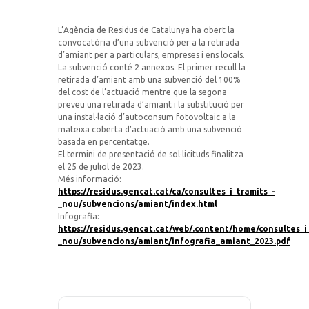
L’Agència de Residus de Catalunya ha obert la
convocatòria d’una subvenció per a la retirada
d’amiant per a particulars, empreses i ens locals.
La subvenció conté 2 annexos. El primer recull la
retirada d’amiant amb una subvenció del 100%
del cost de l’actuació mentre que la segona
preveu una retirada d’amiant i la substitució per
una instal·lació d’autoconsum fotovoltaic a la
mateixa coberta d’actuació amb una subvenció
basada en percentatge.
El termini de presentació de sol·licituds finalitza
el 25 de juliol de 2023.
Més informació:
https://residus.gencat.cat/ca/consultes_i_tramits_-
_nou/subvencions/amiant/index.html
Infografia:
https://residus.gencat.cat/web/.content/home/consultes_i
_nou/subvencions/amiant/infografia_amiant_2023.pdf