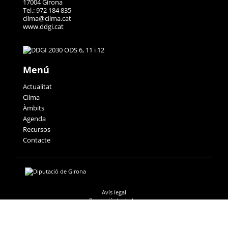
17004 Girona
Tel.: 972 184 835
cilma@cilma.cat
www.ddgi.cat
Menú
Actualitat
Cilma
Àmbits
Agenda
Recursos
Contacte
Avís legal
Protecció de dades
Accessibilitat
Política de galetes