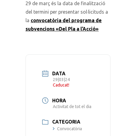
29 de març és la data de finalització
del termini per presentar sol·licituds a
la
convocatòria del programa de
subvencions «Del Pla a l’Acció»
DATA
29|03|24
Caducat!
HORA
Activitat de tot el dia
CATEGORIA
Convocatòria